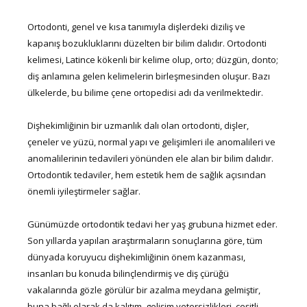
Ortodonti, genel ve kısa tanımıyla dişlerdeki diziliş ve
kapanış bozukluklarını düzelten bir bilim dalıdır. Ortodonti
kelimesi, Latince kökenli bir kelime olup, orto; düzgün, donto;
diş anlamına gelen kelimelerin birleşmesinden oluşur. Bazı
ülkelerde, bu bilime çene ortopedisi adı da verilmektedir.
Dişhekimliğinin bir uzmanlık dalı olan ortodonti, dişler,
çeneler ve yüzü, normal yapı ve gelişimleri ile anomalileri ve
anomalilerinin tedavileri yönünden ele alan bir bilim dalıdır.
Ortodontik tedaviler, hem estetik hem de sağlık açısından
önemli iyileştirmeler sağlar.
Günümüzde ortodontik tedavi her yaş grubuna hizmet eder.
Son yıllarda yapılan araştırmaların sonuçlarına göre, tüm
dünyada koruyucu dişhekimliğinin önem kazanması,
insanları bu konuda bilinçlendirmiş ve diş çürüğü
vakalarında gözle görülür bir azalma meydana gelmiştir,
buna bağlı olarak da kalıtım, gelişim yetersizlikleri, çeşitli